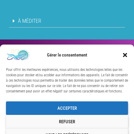
À MÉDITER
Gérer le consentement
Association ENVOL –
Aide
Pour offrir les meilleures expériences, nous utilisons des technologies telles que les
à une évolution spirituelle
cookies pour stocker et/ou accéder aux informations des appareils. Le fait de consentir
à ces technologies nous permettra de traiter des données telles que le comportement de
Depuis 1995.
navigation ou les ID uniques sur ce site. Le fait de ne pas consentir ou de retirer son
consentement peut avoir un effet négatif sur certaines caractéristiques et fonctions.
Association à but non lucratif
ACCEPTER
sous couvert de la Loi 1901
REFUSER