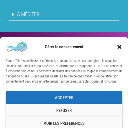
À MÉDITER
Gérer le consentement
Association ENVOL –
Aide
Pour offrir les meilleures expériences, nous utilisons des technologies telles que les
à une évolution spirituelle
cookies pour stocker et/ou accéder aux informations des appareils. Le fait de consentir
à ces technologies nous permettra de traiter des données telles que le comportement de
Depuis 1995.
navigation ou les ID uniques sur ce site. Le fait de ne pas consentir ou de retirer son
consentement peut avoir un effet négatif sur certaines caractéristiques et fonctions.
Association à but non lucratif
ACCEPTER
sous couvert de la Loi 1901
REFUSER
VOIR LES PRÉFÉRENCES
SIÈGE SOCIAL : 626, rue du Bazinghien – 59120 LOOS